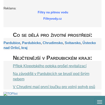
Reklama:
Filtry na pitnou vodu
Filtryvody.cz
Co se dělá pro životní prostředí:
Pardubice
,
Pardubicko
,
Chrudimsko
,
Svitavsko
,
Ústecko
nad Orlicí
,
kraj
Nejčtenější v Pardubickém kraji:
Přítok Klopotského potoka prošel revitalizací
Na závodišti v Pardubicích se bruslí pod širým
nebem
V Chrudimi mají první loučku pro volný pohyb psů
Zob