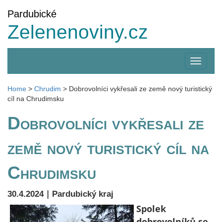
Pardubické
Zelenenoviny.cz
Zobrazi
menu
Home
>
Chrudim
>
Dobrovolníci vykřesali ze země nový turistický
cíl na Chrudimsku
Dobrovolníci vykřesali ze
země nový turistický cíl na
Chrudimsku
|
30.4.2024
Pardubický kraj
Spolek
dobrovolníků se