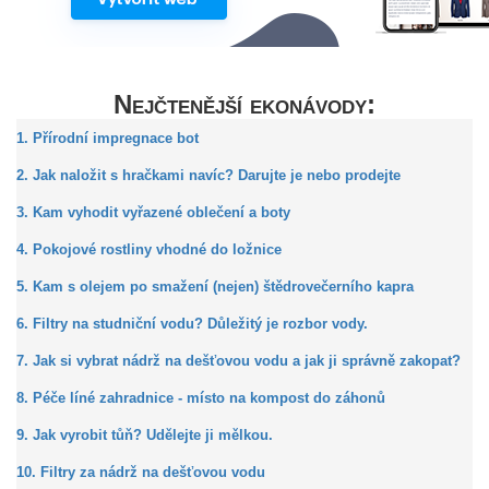
Nejčtenější ekonávody:
1. Přírodní impregnace bot
2. Jak naložit s hračkami navíc? Darujte je nebo prodejte
3. Kam vyhodit vyřazené oblečení a boty
4. Pokojové rostliny vhodné do ložnice
5. Kam s olejem po smažení (nejen) štědrovečerního kapra
6. Filtry na studniční vodu? Důležitý je rozbor vody.
7. Jak si vybrat nádrž na dešťovou vodu a jak ji správně zakopat?
8. Péče líné zahradnice - místo na kompost do záhonů
9. Jak vyrobit tůň? Udělejte ji mělkou.
10. Filtry za nádrž na dešťovou vodu