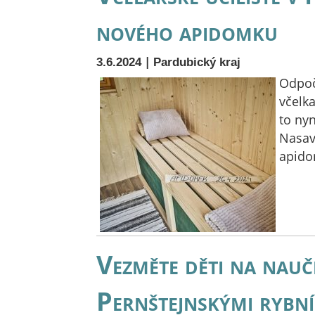
nového apidomku
|
3.6.2024
Pardubický kraj
Odpoč
včelka
to nyn
Nasav
apid
Vezměte děti na nau
Pernštejnskými rybn