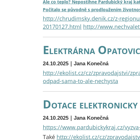
Ale co teplo? Nepostihne Pardubický kraj ka
Počítalo se původně s prodloužením životnost
http://chrudimsky.denik.cz/z-regionu
20170127.html
http://www.nechvalet
Elektrárna Opatovic
|
24.10.2025
Jana Konečná
http://ekolist.cz/cz/zpravodajstvi/z
odpad-sama-to-ale-nechysta
Dotace elektronicky
|
24.10.2025
Jana Konečná
https://www.pardubickykraj.cz/vyzva
Také
http://ekolist.cz/cz/zpravodajs