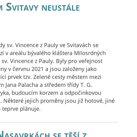
 Svitavy neustále
y sv. Vincence z Pauly ve Svitavách se
zí v areálu bývalého kláštera Milosrdných
 sv. Vincence z Pauly. Byly pro veřejnost
eny v červnu 2021 a jsou založeny jako
jící prvek tzv. Zelené cesty městem mezi
m Jana Palacha a středem třídy T. G.
yka, budoucím korzem a odpočinkovou
 Některé jejich proměny jsou již hotové, jiné
 teprve plánuje.
Nasavrkách se těší z