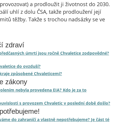
rovozovat) a prodloužit ji životnost do 2030.
lí uhlí z dolu ČSA, takže prodloužení její
limitů těžby. Takže s trochou nadsázky se ve
í zdraví
lik předčasných úmrtí jsou ročně Chvaletice zodpovědné?
hvaletice do ovzduší?
o kraje způsobené Chvaleticemi?
je zákony
olením nebyla provedena EIA? Kdo je za to
ouvislosti s provozem Chvaletic v poslední době došlo?
epotřebujeme!
váme do zahraničí a vlastně nepotřebujeme? Je část té