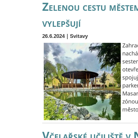
Zelenou cestu městem
vylepšují
|
26.6.2024
Svitavy
Zahrad
nachá
sester
otevř
spoju
parke
Masar
zónou.
město
Včelařské učiliště v 