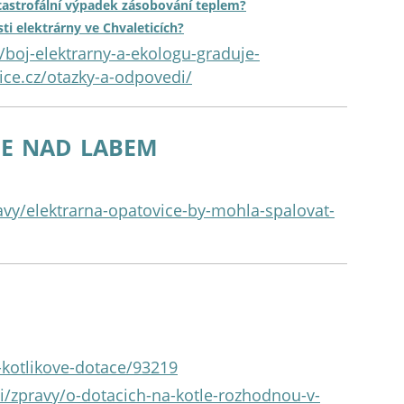
tastrofální výpadek zásobování teplem?
i elektrárny ve Chvaleticích?
/boj-elektrarny-a-ekologu-graduje-
ice.cz/otazky-a-odpovedi/
e nad labem
pravy/elektrarna-opatovice-by-mohla-spalovat-
-kotlikove-dotace/93219
tvi/zpravy/o-dotacich-na-kotle-rozhodnou-v-