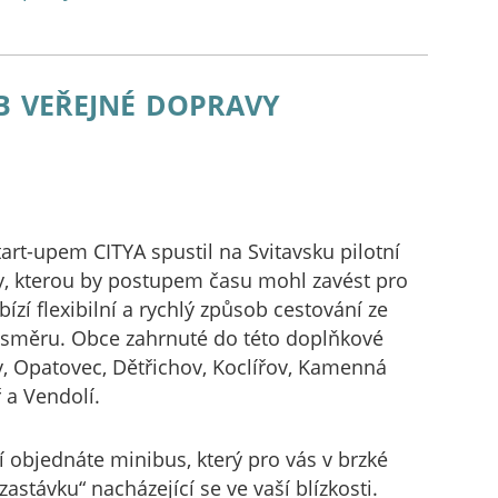
b veřejné dopravy
art-upem CITYA spustil na Svitavsku pilotní
y, kterou by postupem času mohl zavést pro
ízí flexibilní a rychlý způsob cestování ze
m směru. Obce zahrnuté do této doplňkové
v, Opatovec, Dětřichov, Koclířov, Kamenná
 a Vendolí.
tí objednáte minibus, který pro vás v brzké
zastávku“ nacházející se ve vaší blízkosti.