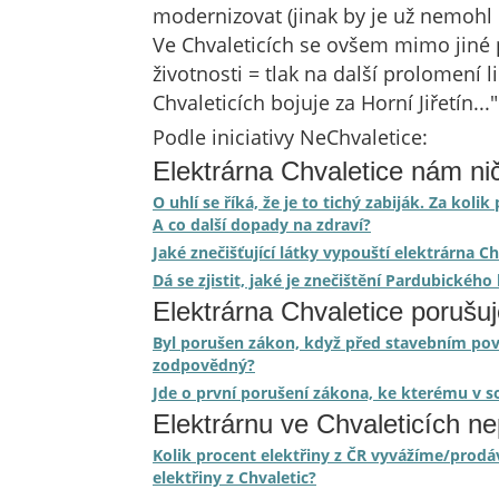
modernizovat (jinak by je už nemohl p
Ve Chvaleticích se ovšem mimo jiné pá
životnosti = tlak na další prolomení 
Chvaleticích bojuje za Horní Jiřetín..."
Podle iniciativy NeChvaletice:
Elektrárna Chvaletice nám nič
O uhlí se říká, že je to tichý zabiják. Za ko
A co další dopady na zdraví?
Jaké znečišťující látky vypouští elektrárna C
Dá se zjistit, jaké je znečištění Pardubickéh
Elektrárna Chvaletice porušu
Byl porušen zákon, když před stavebním pov
zodpovědný?
Jde o první porušení zákona, ke kterému v s
Elektrárnu ve Chvaleticích n
Kolik procent elektřiny z ČR vyvážíme/prodá
elektřiny z Chvaletic?