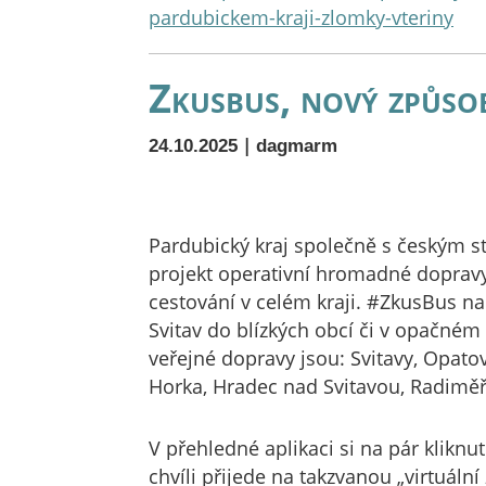
pardubickem-kraji-zlomky-vteriny
Zkusbus, nový způso
|
24.10.2025
dagmarm
Pardubický kraj společně s českým st
projekt operativní hromadné doprav
cestování v celém kraji. #ZkusBus nab
Svitav do blízkých obcí či v opačné
veřejné dopravy jsou: Svitavy, Opato
Horka, Hradec nad Svitavou, Radiměř
V přehledné aplikaci si na pár kliknu
chvíli přijede na takzvanou „virtuální 