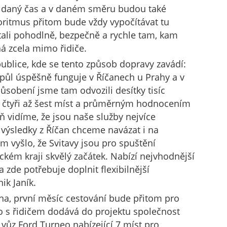
e v daný čas a v daném směru budou také
oritmus přitom bude vždy vypočítávat tu
stali pohodlně, bezpečně a rychle tam, kam
á zcela mimo řidiče.
blice, kde se tento způsob dopravy zavádí:
 půl úspěšně funguje v Říčanech u Prahy a v
sobení jsme tam odvozili desítky tisíc
í čtyři až šest míst a průměrným hodnocením
eň vidíme, že jsou naše služby nejvíce
 výsledky z Říčan chceme navázat i na
m vyšlo, že Svitavy jsou pro spuštění
ckém kraji skvělý začátek. Nabízí nejvhodnější
 zde potřebuje doplnit flexibilnější
ik Janík.
jna, první měsíc cestování bude přitom pro
o s řidičem dodává do projektu společnost
a vůz Ford Turneo nabízející 7 míst pro