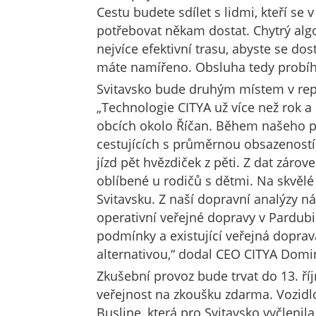
Cestu budete sdílet s lidmi, kteří s
potřebovat někam dostat. Chytrý alg
nejvíce efektivní trasu, abyste se do
máte namířeno. Obsluha tedy probíh
Svitavsko bude druhým místem v repu
„Technologie CITYA už více než rok a
obcích okolo Říčan. Během našeho pů
cestujících s průměrnou obsazenost
jízd pět hvězdiček z pěti. Z dat zárov
oblíbené u rodičů s dětmi. Na skvělé
Svitavsku. Z naší dopravní analýzy ná
operativní veřejné dopravy v Pardubi
podmínky a existující veřejná doprava
alternativou,“ dodal CEO CITYA Domin
Zkušební provoz bude trvat do 13. ří
veřejnost na zkoušku zdarma. Vozidl
Busline, která pro Svitavsko vyčlenil