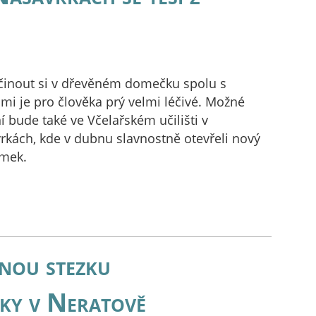
inout si v dřevěném domečku spolu s
mi je pro člověka prý velmi léčivé. Možné
í bude také ve Včelařském učilišti v
rkách, kde v dubnu slavnostně otevřeli nový
omek.
čnou stezku
íky v Neratově