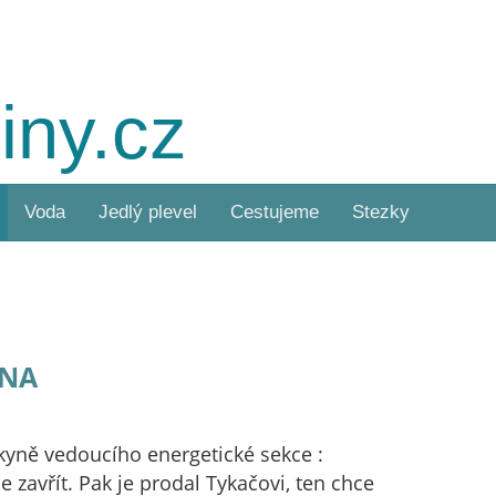
iny.cz
Voda
Jedlý plevel
Cestujeme
Stezky
rna
pkyně vedoucího energetické sekce :
je zavřít. Pak je prodal Tykačovi, ten chce