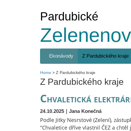
Pardubické
Zelenenov
Ekonávody
Z Pardubického kraje
Home
>
Z Pardubického kraje
Z Pardubického kraje
Chvaletická elektrá
|
24.10.2025
Jana Konečná
Podle Jitky Nesrstové (Zelení), zástu
"Chvaletice dříve vlastnil ČEZ a chtěl 