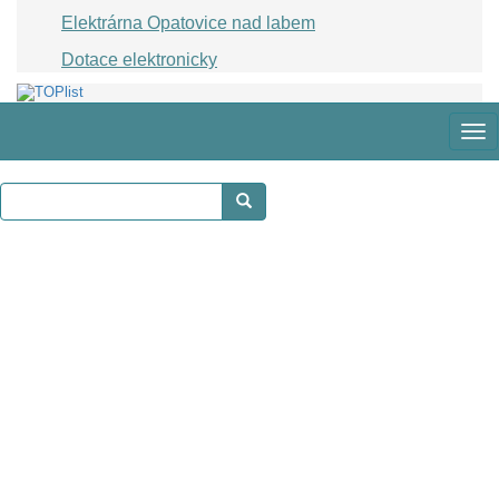
Elektrárna Opatovice nad labem
Dotace elektronicky
Zob
me