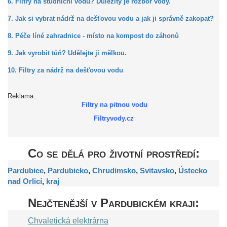
6. Filtry na studniční vodu? Důležitý je rozbor vody.
7. Jak si vybrat nádrž na dešťovou vodu a jak ji správně zakopat?
8. Péče líné zahradnice - místo na kompost do záhonů
9. Jak vyrobit tůň? Udělejte ji mělkou.
10. Filtry za nádrž na dešťovou vodu
Reklama:
Filtry na pitnou vodu
Filtryvody.cz
Co se dělá pro životní prostředí:
Pardubice
,
Pardubicko
,
Chrudimsko
,
Svitavsko
,
Ústecko
nad Orlicí
,
kraj
Nejčtenější v Pardubickém kraji:
Chvaletická elektrárna