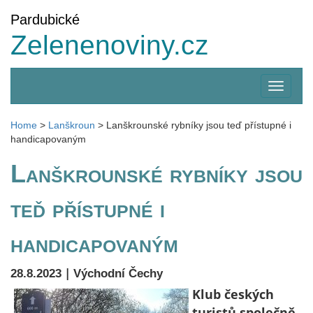
Pardubické
Zelenenoviny.cz
Zobrazi
menu
Home
>
Lanškroun
>
Lanškrounské rybníky jsou teď přístupné i
handicapovaným
Lanškrounské rybníky jsou
teď přístupné i
handicapovaným
|
28.8.2023
Východní Čechy
Klub českých
turistů společně