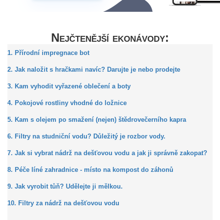
Nejčtenější ekonávody:
1. Přírodní impregnace bot
2. Jak naložit s hračkami navíc? Darujte je nebo prodejte
3. Kam vyhodit vyřazené oblečení a boty
4. Pokojové rostliny vhodné do ložnice
5. Kam s olejem po smažení (nejen) štědrovečerního kapra
6. Filtry na studniční vodu? Důležitý je rozbor vody.
7. Jak si vybrat nádrž na dešťovou vodu a jak ji správně zakopat?
8. Péče líné zahradnice - místo na kompost do záhonů
9. Jak vyrobit tůň? Udělejte ji mělkou.
10. Filtry za nádrž na dešťovou vodu