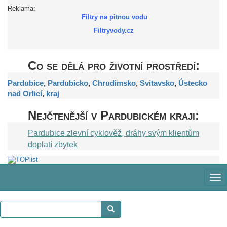
Reklama:
Filtry na pitnou vodu
Filtryvody.cz
Co se dělá pro životní prostředí:
Pardubice
,
Pardubicko
,
Chrudimsko
,
Svitavsko
,
Ústecko
nad Orlicí
,
kraj
Nejčtenější v Pardubickém kraji:
Pardubice zlevní cyklověž, dráhy svým klientům
doplatí zbytek
Zob
me