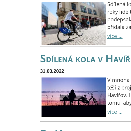
Sdílená ko
roky lidé
podepsala
přidala z
více …
Sdílená kola v Haví
31.03.2022
V mnoha m
těší z pr
Havířov. 
tomu, aby
více …