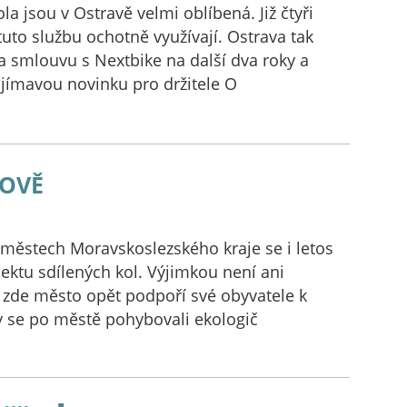
la jsou v Ostravě velmi oblíbená. Již čtyři
 tuto službu ochotně využívají. Ostrava tak
 smlouvu s Nextbike na další dva roky a
ajímavou novinku pro držitele O
řově
ěstech Moravskoslezského kraje se i letos
ojektu sdílených kol. Výjimkou není ani
I zde město opět podpoří své obyvatele k
 se po městě pohybovali ekologič