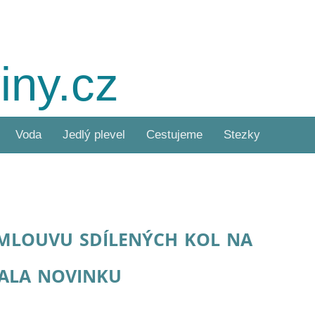
iny.cz
Voda
Jedlý plevel
Cestujeme
Stezky
mlouvu sdílených kol na
dala novinku