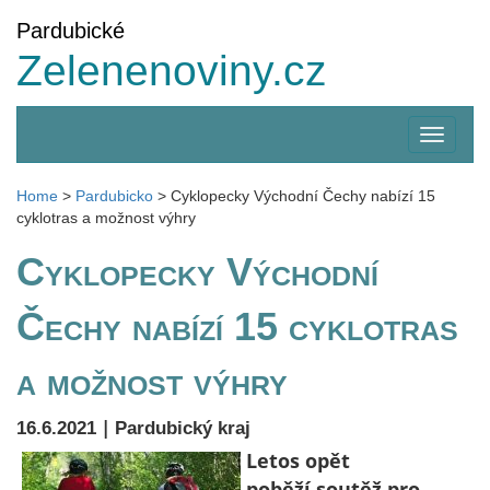
Pardubické
Zelenenoviny.cz
Zobrazi
menu
Home
>
Pardubicko
>
Cyklopecky Východní Čechy nabízí 15
cyklotras a možnost výhry
Cyklopecky Východní
Čechy nabízí 15 cyklotras
a možnost výhry
|
16.6.2021
Pardubický kraj
L
etos opět
poběží soutěž pro