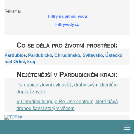
Reklama:
Filtry na pitnou vodu
Filtryvody.cz
Co se dělá pro životní prostředí:
Pardubice
,
Pardubicko
,
Chrudimsko
,
Svitavsko
,
Ústecko
nad Orlicí
,
kraj
Nejčtenější v Pardubickém kraji:
Pardubice zlevní cyklověž, dráhy svým klientům
doplatí zbytek
V Chrudimi funguje Re-Use centrum, které dává
druhou šanci starým věcem
Zob