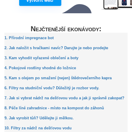
Nejčtenější ekonávody:
1. Přírodní impregnace bot
2. Jak naložit s hračkami navíc? Darujte je nebo prodejte
3. Kam vyhodit vyřazené oblečení a boty
4. Pokojové rostliny vhodné do ložnice
5. Kam s olejem po smažení (nejen) štědrovečerního kapra
6. Filtry na studniční vodu? Důležitý je rozbor vody.
7. Jak si vybrat nádrž na dešťovou vodu a jak ji správně zakopat?
8. Péče líné zahradnice - místo na kompost do záhonů
9. Jak vyrobit tůň? Udělejte ji mělkou.
10. Filtry za nádrž na dešťovou vodu