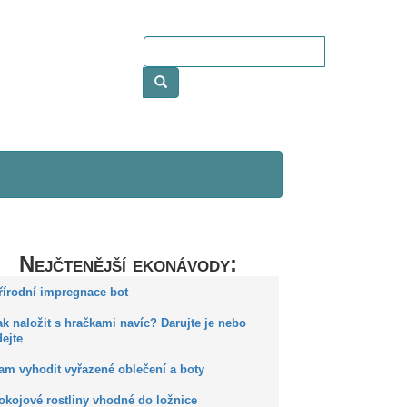
Nejčtenější ekonávody:
Přírodní impregnace bot
ak naložit s hračkami navíc? Darujte je nebo
ejte
Kam vyhodit vyřazené oblečení a boty
okojové rostliny vhodné do ložnice