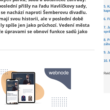
poslední přišly na řadu Havlíčkovy sady,
5. 
kap
 se nachází naproti Šemberovu divadlu.
mají svou historii, ale v poslední době
6. F
ily spíše jen jako průchozí. Vedení města
7. J
 že úpravami se obnoví funkce sadů jako
spr
8. P
záh
9. J
10. 
Rek