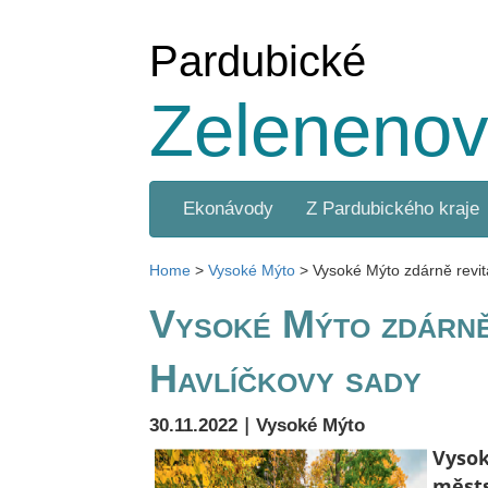
Pardubické
Zelenenov
Ekonávody
Z Pardubického kraje
Home
>
Vysoké Mýto
>
Vysoké Mýto zdárně revit
Vysoké Mýto zdárně 
Havlíčkovy sady
|
30.11.2022
Vysoké Mýto
Vysok
městs