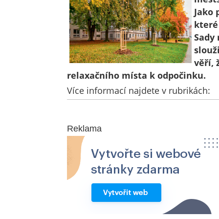
Jako 
které
Sady 
slouž
věří,
relaxačního místa k odpočinku.
Více informací najdete v rubrikách:
Reklama