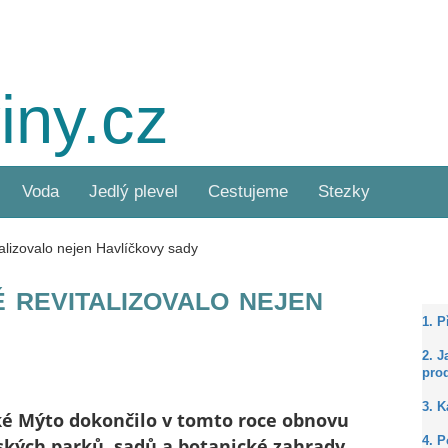
iny.cz
Voda
Jedlý plevel
Cestujeme
Stezky
alizovalo nejen Havlíčkovy sady
revitalizovalo nejen
1. 
2. J
prod
3. 
é Mýto dokončilo v tomto roce obnovu
kých parků, sadů a botanické zahrady.
4. P