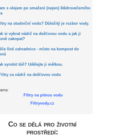
Kam s olejem po smažení (nejen) štědrovečerního
ra
iltry na studniční vodu? Důležitý je rozbor vody.
ak si vybrat nádrž na dešťovou vodu a jak ji
ávně zakopat?
éče líné zahradnice - místo na kompost do
onů
ak vyrobit tůň? Udělejte ji mělkou.
Filtry za nádrž na dešťovou vodu
lama:
Filtry na pitnou vodu
Filtryvody.cz
Co se dělá pro životní
prostředí: