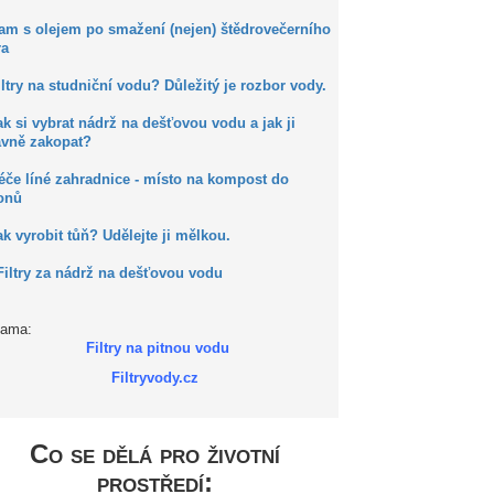
Kam s olejem po smažení (nejen) štědrovečerního
ra
iltry na studniční vodu? Důležitý je rozbor vody.
ak si vybrat nádrž na dešťovou vodu a jak ji
ávně zakopat?
éče líné zahradnice - místo na kompost do
onů
ak vyrobit tůň? Udělejte ji mělkou.
Filtry za nádrž na dešťovou vodu
lama:
Filtry na pitnou vodu
Filtryvody.cz
Co se dělá pro životní
prostředí: