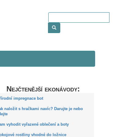
Nejčtenější ekonávody:
Přírodní impregnace bot
ak naložit s hračkami navíc? Darujte je nebo
ejte
Kam vyhodit vyřazené oblečení a boty
okojové rostliny vhodné do ložnice