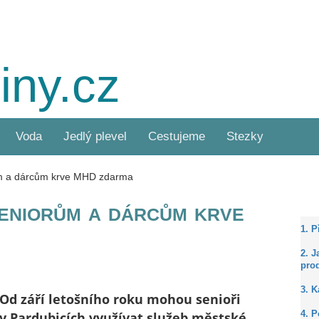
iny.cz
Voda
Jedlý plevel
Cestujeme
Stezky
ům a dárcům krve MHD zdarma
seniorům a dárcům krve
1. 
2. J
prod
3. 
Od září letošního roku mohou senioři
v Pardubicích využívat služeb městské
4. P