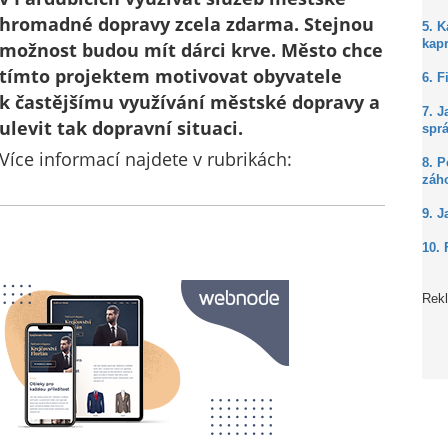
hromadné dopravy zcela zdarma. Stejnou
5. 
kap
možnost budou mít dárci krve. Město chce
tímto projektem motivovat obyvatele
6. F
k častějšímu využívání městské dopravy a
7. J
ulevit tak dopravní situaci.
spr
Více informací najdete v rubrikách:
8. P
záh
9. J
10. 
Rek