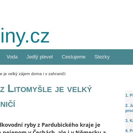
iny.cz
Voda
Jedlý plevel
Cestujeme
Stezky
e je velký zájem doma i v zahraničí
z Litomyšle je velký
1. 
ničí
2. J
prod
3. 
dkovodní ryby z Pardubického kraje je
 nejenom v Čechách, ale i v Německu a
4. P