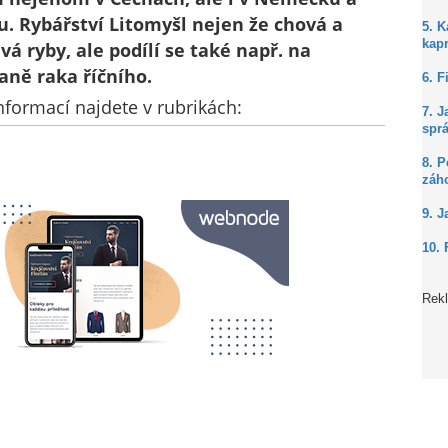
u. Rybářství Litomyšl nejen že chová a
5. 
kap
vá ryby, ale podílí se také např. na
aně raka říčního.
6. F
nformací najdete v rubrikách:
7. J
spr
8. P
záh
9. J
10. 
Rek