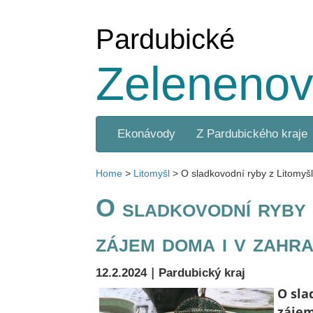
Pardubické
Zelenenov
Ekonávody
Z Pardubického kraje
Home
>
Litomyšl
>
O sladkovodní ryby z Litomyšl
O sladkovodní ryby 
zájem doma i v zahra
|
12.2.2024
Pardubický kraj
O sla
zájem