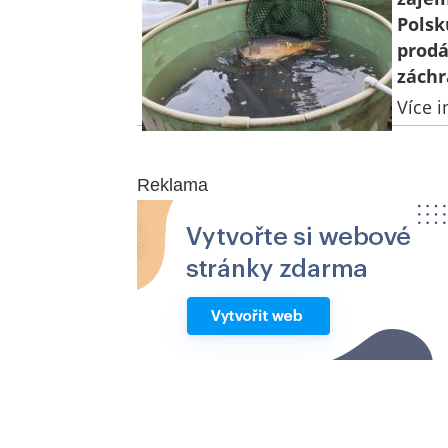
Polsk
prodá
záchr
Více i
Reklama