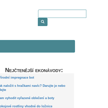
Nejčtenější ekonávody:
Přírodní impregnace bot
ak naložit s hračkami navíc? Darujte je nebo
ejte
Kam vyhodit vyřazené oblečení a boty
okojové rostliny vhodné do ložnice