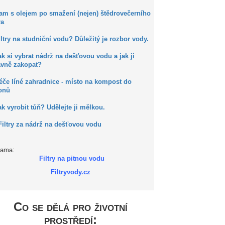
Kam s olejem po smažení (nejen) štědrovečerního
ra
iltry na studniční vodu? Důležitý je rozbor vody.
ak si vybrat nádrž na dešťovou vodu a jak ji
ávně zakopat?
éče líné zahradnice - místo na kompost do
onů
ak vyrobit tůň? Udělejte ji mělkou.
Filtry za nádrž na dešťovou vodu
lama:
Filtry na pitnou vodu
Filtryvody.cz
Co se dělá pro životní
prostředí: