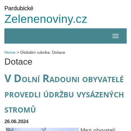
Pardubické
Zelenenoviny.cz
Zobrazi
menu
Home
>
Globální rubrika: Dotace
Dotace
V Dolní Radouni obyvatelé
provedli údržbu vysázených
stromů
26.06.2024
Mezi obyvateli