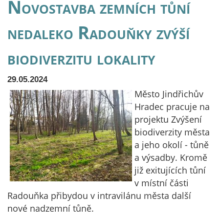
Novostavba zemních tůní
nedaleko Radouňky zvýší
biodiverzitu lokality
29.05.2024
Město Jindřichův
Hradec pracuje na
projektu Zvýšení
biodiverzity města
a jeho okolí - tůně
a výsadby. Kromě
již exitujících tůní
v místní části
Radouňka přibydou v intravilánu města další
nové nadzemní tůně.