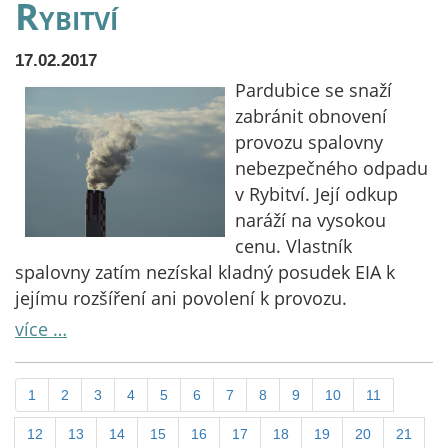
Rybitví
17.02.2017
Pardubice se snaží
zabránit obnovení
provozu spalovny
nebezpečného odpadu
v Rybitví. Její odkup
naráží na vysokou
cenu. Vlastník
spalovny zatím nezískal kladný posudek EIA k
jejímu rozšíření ani povolení k provozu.
více …
1
2
3
4
5
6
7
8
9
10
11
12
13
14
15
16
17
18
19
20
21