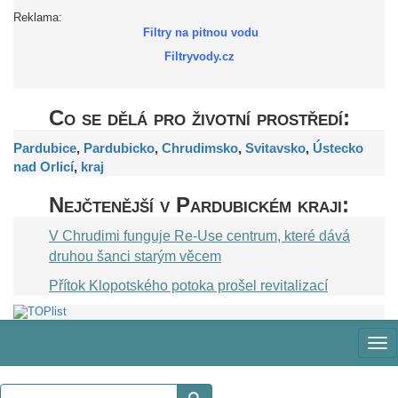
Reklama:
Filtry na pitnou vodu
Filtryvody.cz
Co se dělá pro životní prostředí:
Pardubice
,
Pardubicko
,
Chrudimsko
,
Svitavsko
,
Ústecko
nad Orlicí
,
kraj
Nejčtenější v Pardubickém kraji:
V Chrudimi funguje Re-Use centrum, které dává
druhou šanci starým věcem
Přítok Klopotského potoka prošel revitalizací
Zob
me