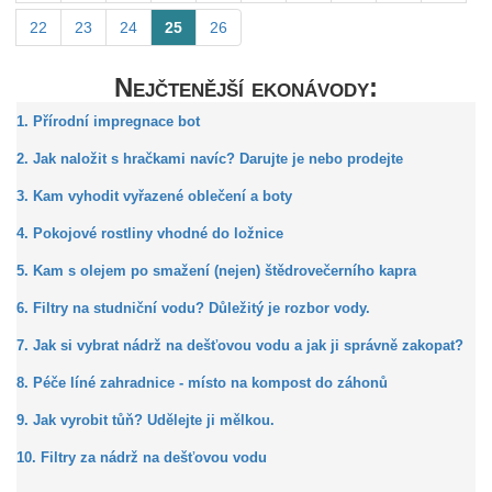
22
23
24
25
26
Nejčtenější ekonávody:
1. Přírodní impregnace bot
2. Jak naložit s hračkami navíc? Darujte je nebo prodejte
3. Kam vyhodit vyřazené oblečení a boty
4. Pokojové rostliny vhodné do ložnice
5. Kam s olejem po smažení (nejen) štědrovečerního kapra
6. Filtry na studniční vodu? Důležitý je rozbor vody.
7. Jak si vybrat nádrž na dešťovou vodu a jak ji správně zakopat?
8. Péče líné zahradnice - místo na kompost do záhonů
9. Jak vyrobit tůň? Udělejte ji mělkou.
10. Filtry za nádrž na dešťovou vodu