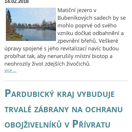
14.02.2018
Matiční jezero v
Bubeníkových sadech by se
mohlo poprvé od svého
vzniku dočkat odbahnění a
zpevnění břehů. Veškeré
úpravy spojené s jeho revitalizací navíc budou
probíhat tak, aby nenarušily místní biotop a
neohrozily život zdejších živočichů.
více …
Pardubický kraj vybuduje
trvalé zábrany na ochranu
obojživelníků v Přívratu