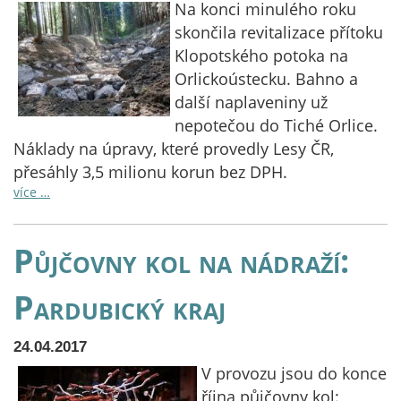
Na konci minulého roku
skončila revitalizace přítoku
Klopotského potoka na
Orlickoústecku. Bahno a
další naplaveniny už
nepotečou do Tiché Orlice.
Náklady na úpravy, které provedly Lesy ČR,
přesáhly 3,5 milionu korun bez DPH.
více …
Půjčovny kol na nádraží:
Pardubický kraj
24.04.2017
V provozu jsou do konce
října půjčovny kol: