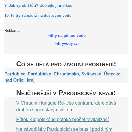
9. Jak vyrobit tůň? Udělejte ji mělkou.
10. Filtry za nádrž na dešťovou vodu
Reklama:
Filtry na pitnou vodu
Filtryvody.cz
Co se dělá pro životní prostředí:
Pardubice
,
Pardubicko
,
Chrudimsko
,
Svitavsko
,
Ústecko
nad Orlicí
,
kraj
Nejčtenější v Pardubickém kraji:
V Chrudimi funguje Re-Use centrum, které dává
druhou šanci starým věcem
Přítok Klopotského potoka prošel revitalizací
Na závodišti v Pardubicích se bruslí pod širým