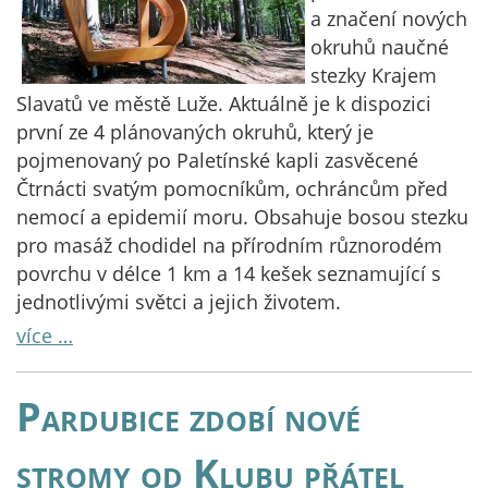
a značení nových
okruhů naučné
stezky Krajem
Slavatů ve městě Luže. Aktuálně je k dispozici
první ze 4 plánovaných okruhů, který je
pojmenovaný po Paletínské kapli zasvěcené
Čtrnácti svatým pomocníkům, ochráncům před
nemocí a epidemií moru. Obsahuje bosou stezku
pro masáž chodidel na přírodním různorodém
povrchu v délce 1 km a 14 kešek seznamující s
jednotlivými světci a jejich životem.
více …
Pardubice zdobí nové
stromy od Klubu přátel