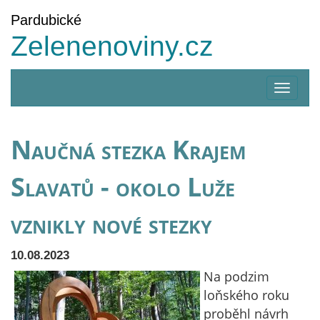
Pardubické
Zelenenoviny.cz
Zobrazi
menu
Naučná stezka Krajem
Slavatů - okolo Luže
vznikly nové stezky
10.08.2023
Na podzim
loňského roku
proběhl návrh