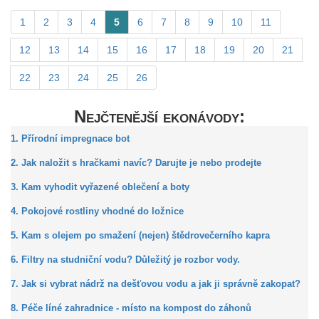
1
2
3
4
5
6
7
8
9
10
11
12
13
14
15
16
17
18
19
20
21
22
23
24
25
26
Nejčtenější ekonávody:
1. Přírodní impregnace bot
2. Jak naložit s hračkami navíc? Darujte je nebo prodejte
3. Kam vyhodit vyřazené oblečení a boty
4. Pokojové rostliny vhodné do ložnice
5. Kam s olejem po smažení (nejen) štědrovečerního kapra
6. Filtry na studniční vodu? Důležitý je rozbor vody.
7. Jak si vybrat nádrž na dešťovou vodu a jak ji správně zakopat?
8. Péče líné zahradnice - místo na kompost do záhonů