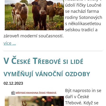
údolí říčky Loučné
se nachází farma
rodiny Sotonových
s několikasetletou
selskou tradicí a
zároveň moderní současností.
více …
V České Třebové si lidé
vyměňují vánoční ozdoby
02.12.2023
Být naprosto in se
daří v České
Třebové. Když se