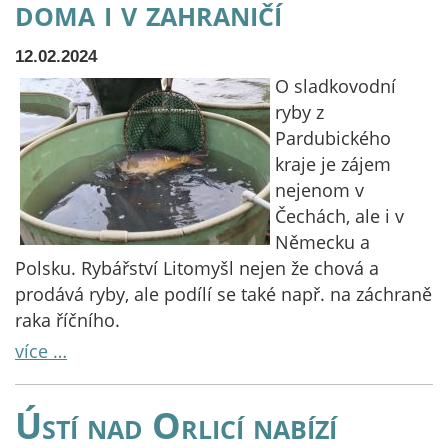
doma i v zahraničí
12.02.2024
O sladkovodní
ryby z
Pardubického
kraje je zájem
nejenom v
Čechách, ale i v
Německu a
Polsku. Rybářství Litomyšl nejen že chová a
prodává ryby, ale podílí se také např. na záchraně
raka říčního.
více …
Ústí nad Orlicí nabízí