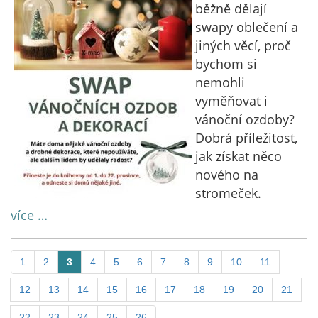
běžně dělají
swapy oblečení a
jiných věcí, proč
bychom si
nemohli
vyměňovat i
vánoční ozdoby?
Dobrá příležitost,
jak získat něco
nového na
stromeček.
více …
1
2
3
4
5
6
7
8
9
10
11
12
13
14
15
16
17
18
19
20
21
22
23
24
25
26