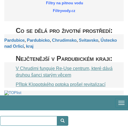
Filtry na pitnou vodu
Filtryvody.cz
Co se dělá pro životní prostředí:
Pardubice
,
Pardubicko
,
Chrudimsko
,
Svitavsko
,
Ústecko
nad Orlicí
,
kraj
Nejčtenější v Pardubickém kraji:
V Chrudimi funguje Re-Use centrum, které dává
druhou šanci starým věcem
Přítok Klopotského potoka prošel revitalizací
Zob
me