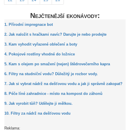
Nejčtenější ekonávody:
1. Přírodní impregnace bot
2. Jak naložit s hračkami navíc? Darujte je nebo prodejte
3. Kam vyhodit vyřazené oblečení a boty
4. Pokojové rostliny vhodné do ložnice
5. Kam s olejem po smažení (nejen) štědrovečerního kapra
6. Filtry na studniční vodu? Důležitý je rozbor vody.
7. Jak si vybrat nádrž na dešťovou vodu a jak ji správně zakopat?
8. Péče líné zahradnice - místo na kompost do záhonů
9. Jak vyrobit tůň? Udělejte ji mělkou.
10. Filtry za nádrž na dešťovou vodu
Reklama: