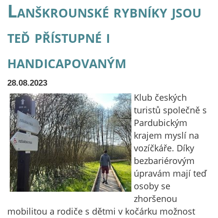
Lanškrounské rybníky jsou
teď přístupné i
handicapovaným
28.08.2023
Klub českých
turistů společně s
Pardubickým
krajem myslí na
vozíčkáře. Díky
bezbariérovým
úpravám mají teď
osoby se
zhoršenou
mobilitou a rodiče s dětmi v kočárku možnost