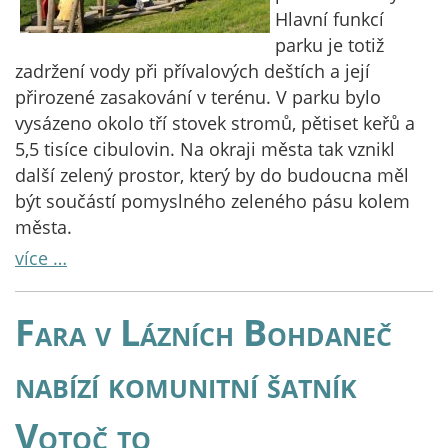
Hlavní funkcí
parku je totiž
zadržení vody při přívalových deštích a její
přirozené zasakování v terénu. V parku bylo
vysázeno okolo tří stovek stromů, pětiset keřů a
5,5 tisíce cibulovin. Na okraji města tak vznikl
další zelený prostor, který by do budoucna měl
být součástí pomyslného zeleného pásu kolem
města.
více …
Fara v Lázních Bohdaneč
nabízí komunitní šatník
Votoč to