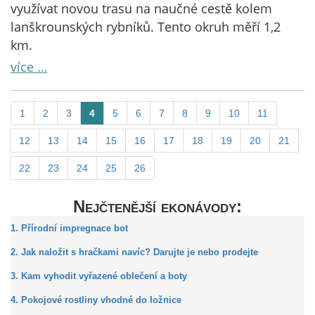
využívat novou trasu na naučné cestě kolem
lanškrounských rybníků. Tento okruh měří 1,2
km.
více …
1
2
3
4
5
6
7
8
9
10
11
12
13
14
15
16
17
18
19
20
21
22
23
24
25
26
Nejčtenější ekonávody:
1. Přírodní impregnace bot
2. Jak naložit s hračkami navíc? Darujte je nebo prodejte
3. Kam vyhodit vyřazené oblečení a boty
4. Pokojové rostliny vhodné do ložnice