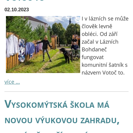
02.10.2023
I v lázních se může
člověk levně
obléci. Od září
začal v Lázních
Bohdaneč
fungovat
komunitní šatník s
názvem Votoč to.
více …
Vysokomýtská škola má
novou výukovou zahradu,