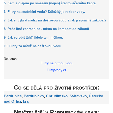
5. Kam s olejem po smažení (nejen) štědrovečerního kapra
6. Filtry na studniční vodu? Důležitý je rozbor vody.
7. Jak si vybrat nádrž na dešťovou vodu a jak ji správně zakopat?
8. Péče líné zahradnice - místo na kompost do záhonů
9. Jak vyrobit tůň? Udělejte ji mělkou.
10. Filtry za nádrž na dešťovou vodu
Reklama:
Filtry na pitnou vodu
Filtryvody.cz
Co se dělá pro životní prostředí:
Pardubice
,
Pardubicko
,
Chrudimsko
,
Svitavsko
,
Ústecko
nad Orlicí
,
kraj
Nejčtenější v Pardubickém kraji: